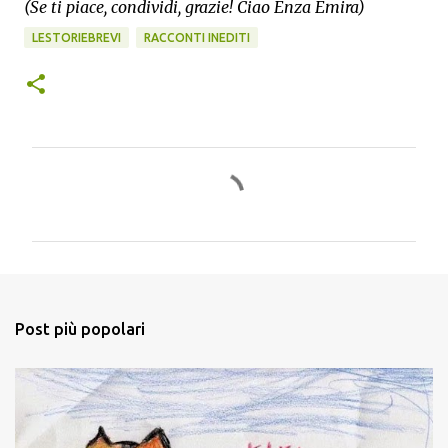
(Se ti piace, condividi, grazie! Ciao Enza Emira)
LESTORIEBREVI
RACCONTI INEDITI
C
o
m
m
e
n
Post più popolari
t
i