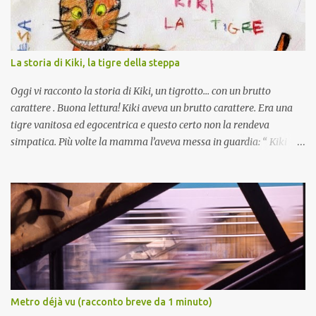
La storia di Kiki, la tigre della steppa
Oggi vi racconto la storia di Kiki, un tigrotto... con un brutto
carattere . Buona lettura! Kiki aveva un brutto carattere. Era una
tigre vanitosa ed egocentrica e questo certo non la rendeva
simpatica. Più volte la mamma l’aveva messa in guardia: “ Kiki –
le diceva – se pensi solo a te e ai tuoi bisogni, nessuno mai ti vorrà
davvero bene ”. Kiki disegnata da Mariateresa Ma Kiki non dava
peso a queste parole. Figurarsi se una tigre forte e bella come lei
non aveva amici. Anzi! Perché Jack , il lupo, non era un amico? E
Tilde , la iena? E Nicolai , quel cane lupo addomesticato, un po’
pettegolo ma tanto simpatico? Loro la rispettavano e le
obbedivano, soprattutto quando si trattava di andare a caccia nella
steppa. “ Kiki – le ripeteva la mamma – puoi fidarti di un lupo
affamato e di una iena che, vedrai, al momento giusto non si farà
Metro déjà vu (racconto breve da 1 minuto)
scrupolo di abbandonarti? E poi dar ascolto a un pettegolo… – e