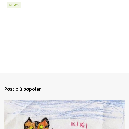
NEWS
C
o
m
m
e
n
Post più popolari
t
i